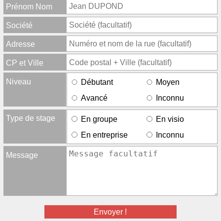
Prénom Nom
Société
Adresse
CP et Ville
Niveau
Débutant
Moyen
Avancé
Inconnu
Type de stage
En groupe
En visio
En entreprise
Inconnu
Message