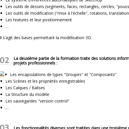
Les outils de dessins (segments, faces, rectangles, cercles, "pouss
Les outils de modification ("mise à l'échelle", rotations, translatio
Les textures et leur positionnement
…
Il s'agit des bases permettant la modélisation 3D.
02
La deuxième partie de la formation traite des solutions infor
projets professionnels :
Les encapsulations de types "Groupes" et "Composants"
Les Scènes et les propriétés enregistrables
Les Calques / Balises
La Structure du modèle
Les sauvegardes "version control"
…
03
Les fonctionnalités diverses sont traitées dans une troisième p