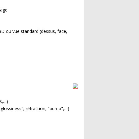
page
D ou vue standard (dessus, face,
s,…)
"glossiness", réfraction, "bump",…)