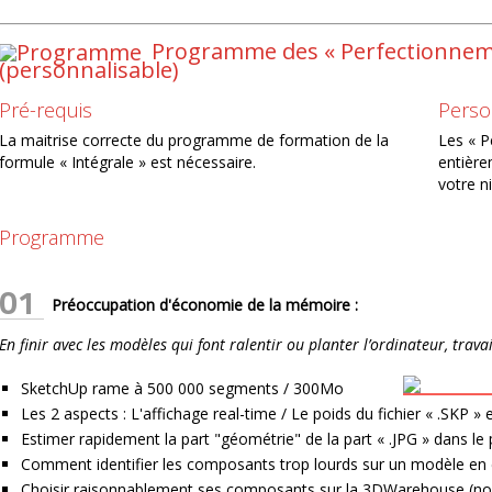
Programme des « Perfectionnem
(personnalisable)
Pré-requis
Perso
La maitrise correcte du programme de formation de la
Les « P
formule « Intégrale » est nécessaire.
entière
votre n
Programme
01
Préoccupation d'économie de la mémoire :
En finir avec les modèles qui font ralentir ou planter l’ordinateur, trava
SketchUp rame à 500 000 segments / 300Mo
Les 2 aspects : L'affichage real-time / Le poids du fichier « .SKP »
Estimer rapidement la part "géométrie" de la part « .JPG » dans le p
Comment identifier les composants trop lourds sur un modèle en
Choisir raisonnablement ses composants sur la 3DWarehouse (no