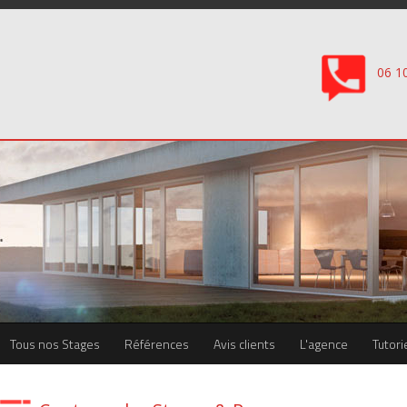
06 1
Tous nos Stages
Références
Avis clients
L'agence
Tutori