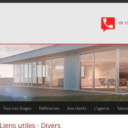
06 1
Tous nos Stages
Références
Avis clients
L'agence
Tutori
Liens utiles - Divers