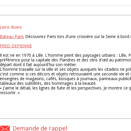
Liens divers
Bateau Paris
Découvrez Paris lors d'une croisière sur la Seine à bor
FRED DEPIENNE
Il est né en 1970 à Lille. L'homme peint des paysages urbains : Lille
préférence pour la capitale des Flandres et des clins d'œil au patrim
départ dont il fait aujourd'hui son métier.
L'homme travaille sur la ville et ses objets auxquels les citadins ne prê
c'est comme si ces décors et objets retrouvaient une seconde vie et u
enseignes de magasins, cafés, kiosques à journaux, panneaux publicitai
tableaux des subtilités, des hommages à la beauté.
« J'aime le détail, les lignes de fuite et les perspectives. Je montre ce 
ressortir. ».
Demande de rappel