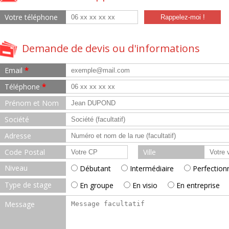
Votre téléphone
Demande de devis ou d'informations
Email
*
Téléphone
*
Prénom et Nom
Société
Adresse
Code Postal
Ville
Niveau
Débutant
Intermédiaire
Perfecti
Type de stage
En groupe
En visio
En entrepris
Message