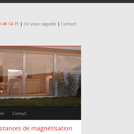
0 49 14 71
|
On vous rappelle
|
Contact
els
Contact
istances de magnétisation