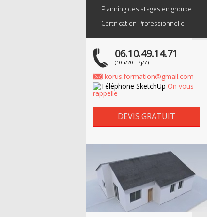
Planning des stages en groupe
Certification Professionnelle
06.10.49.14.71
(10h/20h-7j/7)
korus.formation@gmail.com
On vous
rappelle
DEVIS GRATUIT