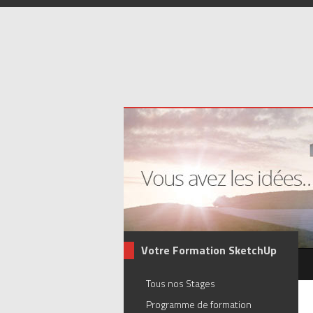
Votre Formation SketchUp
Tous nos Stages
Programme de formation