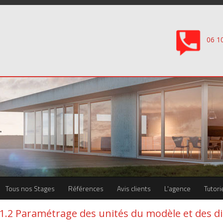
06 1
Tous nos Stages
Références
Avis clients
L'agence
Tutori
1.2 Paramétrage des unités du modèle et des d