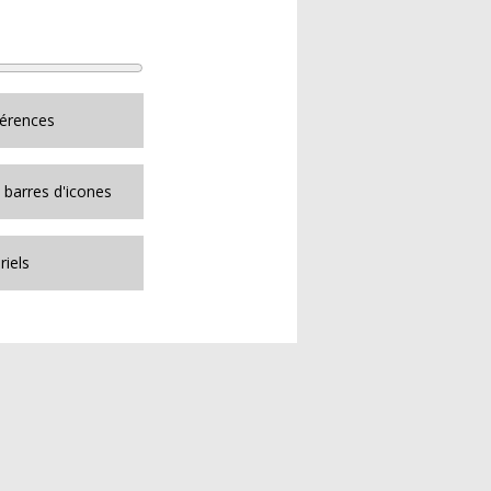
férences
 barres d'icones
iels