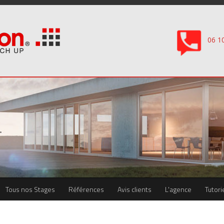
06 1
Tous nos Stages
Références
Avis clients
L'agence
Tutori